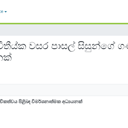
ce
ද්වීතීය්ක වසර පාසල් සිසුන්ගේ 
නක්
ුචිකත්වය පිළිබඳ විමර්ශනාත්මක අධ්‍යයනක්