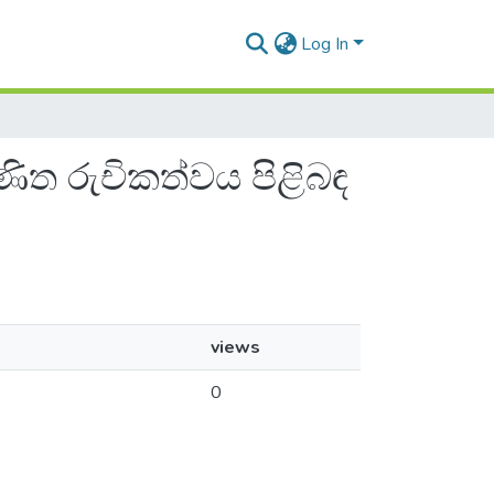
Log In
ගණිත රුචිකත්වය පිළිබඳ
views
0