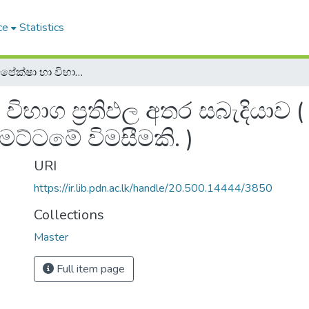
ce
Statistics
ශිෂ්‍ය, ගුරු, අපේක්ෂා හා විභාග ප්‍රතිඵල අතර සබැදියාව ( අ. පො. ස. උසස් පෙළ විභාගය ඇසුරින් පාසල් මට්ටමේ විමසීමකි. )
හා විභාග ප්‍රතිඵල අතර සබැදියාව
මට්ටමේ විමසීමකි. )
URI
https://ir.lib.pdn.ac.lk/handle/20.500.14444/3850
Collections
Master
Full item page