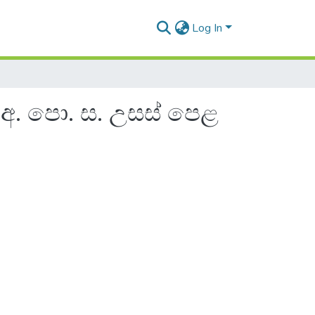
Log In
 ( අ. පො. ස. උසස් පෙළ