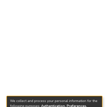
We collect and process your personal information for the
following purposes:
Authentication, Preferences,