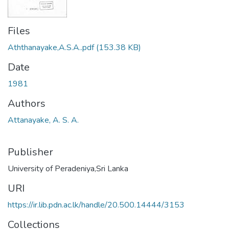
Files
Aththanayake,A.S.A..pdf
(153.38 KB)
Date
1981
Authors
Attanayake, A. S. A.
Publisher
University of Peradeniya,Sri Lanka
URI
https://ir.lib.pdn.ac.lk/handle/20.500.14444/3153
Collections