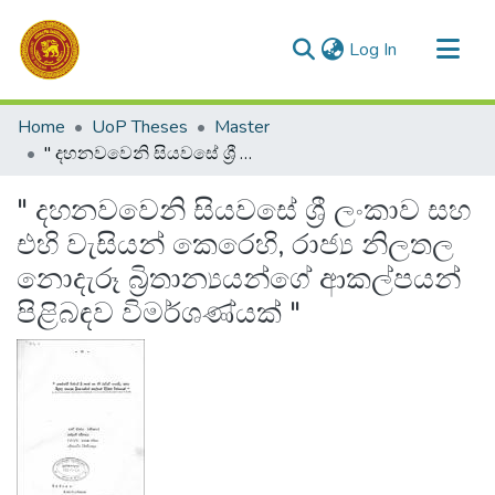
(current)
Log In
Communities & Collections
Home
UoP Theses
Master
All of DSpace
" දහනවවෙනි සියවසේ ශ්‍රී ලංකාව සහ එහි වැසියන් කෙරෙහි, රාජ්‍ය නිලතල නොදැරූ බ්‍රිතාන්‍යයන්ගේ ආකල්පයන් පිළිබඳව විමර්ශණ්යක් "
Statistics
" දහනවවෙනි සියවසේ ශ්‍රී ලංකාව සහ
එහි වැසියන් කෙරෙහි, රාජ්‍ය නිලතල
නොදැරූ බ්‍රිතාන්‍යයන්ගේ ආකල්පයන්
පිළිබඳව විමර්ශණ්යක් "