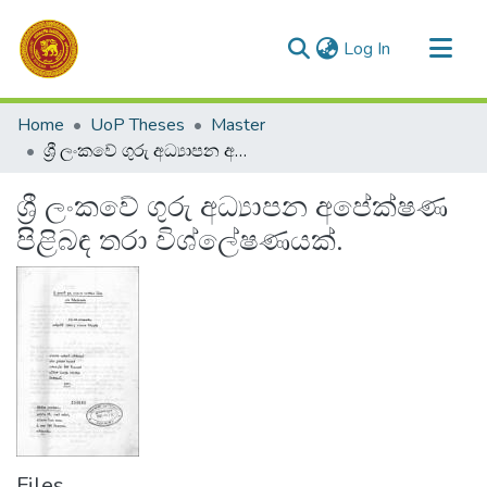
(current)
Log In
Communities & Collections
Home
UoP Theses
Master
All of DSpace
ශ්‍රී ලංකවේ ගුරු අධ්‍යාපන අපේක්ෂණ පිළිබඳ තරා විශ්ලේෂණයක්.
Statistics
ශ්‍රී ලංකවේ ගුරු අධ්‍යාපන අපේක්ෂණ
පිළිබඳ තරා විශ්ලේෂණයක්.
Files