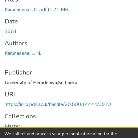
Karunasena,L.N..pdf
(1.21 MB)
Date
1981
Authors
Karunasena, L. N.
Publisher
University of Peradeniya,Sri Lanka
URI
https://ir.lib.pdn.ac.lk/handle/20.500.14444/3923
Collections
Master
We collect and process your personal information for the