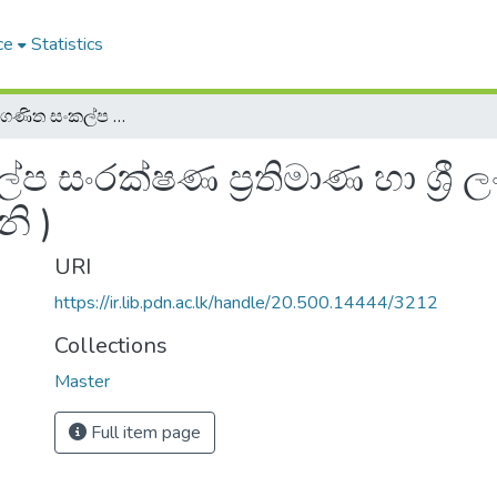
ce
Statistics
පියාජේගේ ගණිත සංකල්ප සංරක්ෂණ ප්‍රතිමාණ හා ශ්‍රී ලංකවේ ළමයි ( සංයුක්ත චින්තක අවධිය ආශ්‍රයෙනි )
 සංරක්ෂණ ප්‍රතිමාණ හා ශ්‍රී 
ි )
URI
https://ir.lib.pdn.ac.lk/handle/20.500.14444/3212
Collections
Master
Full item page