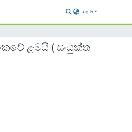
Log In
ලංකවේ ළමයි ( සංයුක්ත