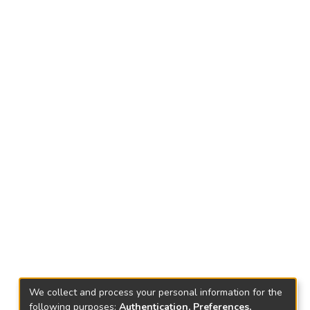
We collect and process your personal information for the
following purposes:
Authentication, Preferences,