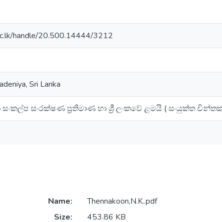
dn.ac.lk/handle/20.500.14444/3212
adeniya, Sri Lanka
ංකල්ප සංරක්ෂණ ප්‍රතිමාණ හා ශ්‍රී ලංකවේ ළමයි ( සංයුක්ත චින්තක
Name:
Thennakoon,N.K..pdf
Size:
453.86 KB