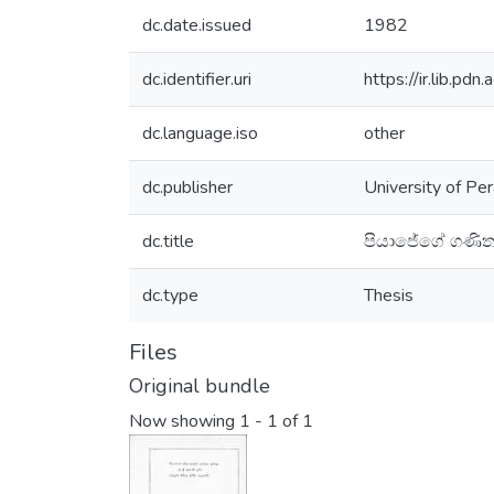
dc.date.issued
1982
dc.identifier.uri
https://ir.lib.p
dc.language.iso
other
dc.publisher
University of Per
dc.title
පියාජේගේ ගණිත ස
dc.type
Thesis
Files
Original bundle
Now showing
1 - 1 of 1