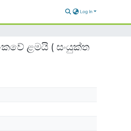
Log In
ලංකවේ ළමයි ( සංයුක්ත