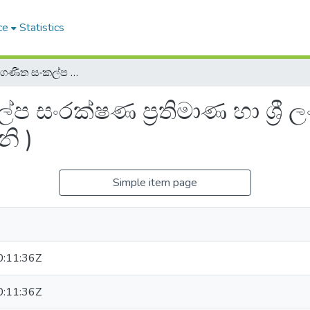
ce
Statistics
පියාජේගේ ගණිත සංකල්ප සංරක්ෂණ ප්‍රතිමාණ හා ශ්‍රී ලංකවේ ළමයි ( සංයුක්ත චින්තක අවධිය ආශ්‍රයෙනි )
 සංරක්ෂණ ප්‍රතිමාණ හා ශ්‍රී 
ි )
Simple item page
:11:36Z
:11:36Z