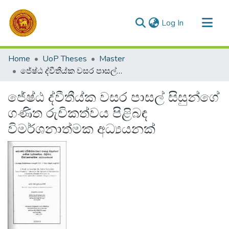
(current)
Log In
Communities & Collections
Home
UoP Theses
Master
All of DSpace
ජේෂ්ඨ ද්වීතීය්ක වසර පාසල් සිසුන්ගේ ගණිත රුචිකත්වය පිළිබඳ විමර්ශනාත්මක අධ්‍යයනක්
Statistics
ජේෂ්ඨ ද්වීතීය්ක වසර පාසල් සිසුන්ගේ
ගණිත රුචිකත්වය පිළිබඳ
විමර්ශනාත්මක අධ්‍යයනක්