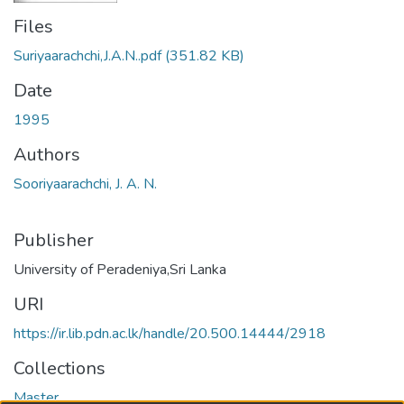
Files
Suriyaarachchi,J.A.N..pdf
(351.82 KB)
Date
1995
Authors
Sooriyaarachchi, J. A. N.
Publisher
University of Peradeniya,Sri Lanka
URI
https://ir.lib.pdn.ac.lk/handle/20.500.14444/2918
Collections
Master